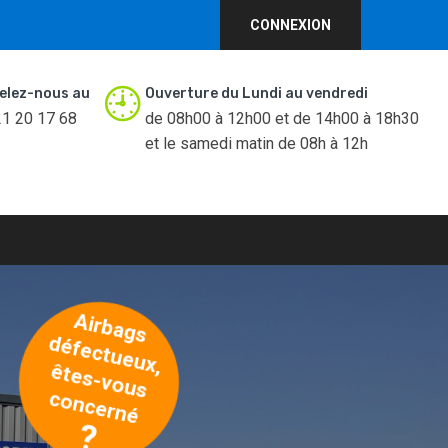
CONNEXION
elez-nous au
Ouverture du Lundi au vendredi
21 20 17 68
de 08h00 à 12h00 et de 14h00 à 18h30
et le samedi matin de 08h à 12h
A
irb
a
g
s
é
fe
c
tu
e
u
x
d
,
ê
te
s
-v
o
u
s
o
n
c
e
rn
c
é
?