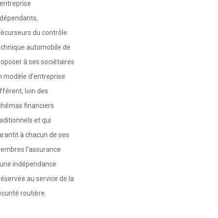
’entreprise
ndépendants,
récurseurs du contrôle
echnique automobile de
roposer à ses sociétaires
n modèle d’entreprise
fférent, loin des
chémas financiers
aditionnels et qui
arantit à chacun de ses
embres l’assurance
’une indépendance
réservée au service de la
curité routière.