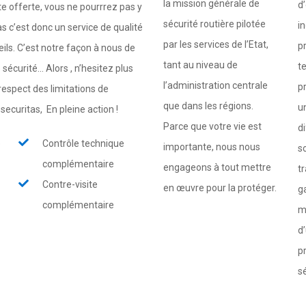
la mission générale de
d
ite offerte, vous ne pourrrez pas y
sécurité routière pilotée
i
 c’est donc un service de qualité
par les services de l’Etat,
p
eils. C’est notre façon à nous de
tant au niveau de
t
écurité... Alors , n’hesitez plus
l’administration centrale
p
respect des limitations de
que dans les régions.
u
osecuritas, En pleine action !
Parce que votre vie est
di
e
Contrôle technique
importante, nous nous
s
complémentaire
engageons à tout mettre
tr
Contre-visite
en œuvre pour la protéger.
g
complémentaire
m
d
p
sé