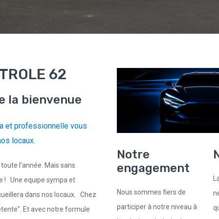
TROLE 62
e la bienvenue
 et professionnelle vous
nos locaux.
Notre
N
engagement
toute l’année. Mais sans
L
ce ! Une equipe sympa et
Nous sommes fiers de
n
cueillera dans nos locaux. Chez
participer à notre niveau à
q
tente". Et avec notre formule