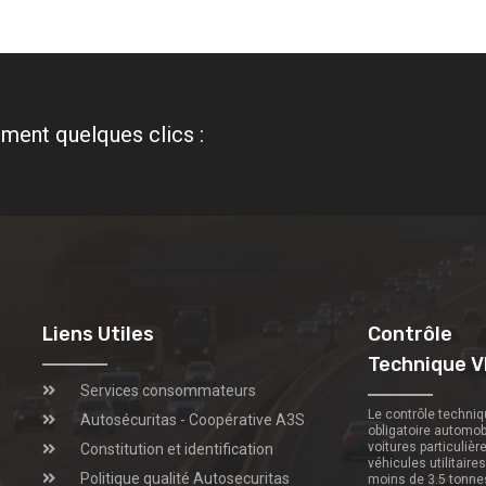
ment quelques clics :
Liens Utiles
Contrôle
Technique V
Services consommateurs
Le contrôle techni
Autosécuritas - Coopérative A3S
obligatoire automob
voitures particulièr
Constitution et identification
véhicules utilitaire
Politique qualité Autosecuritas
moins de 3.5 tonne