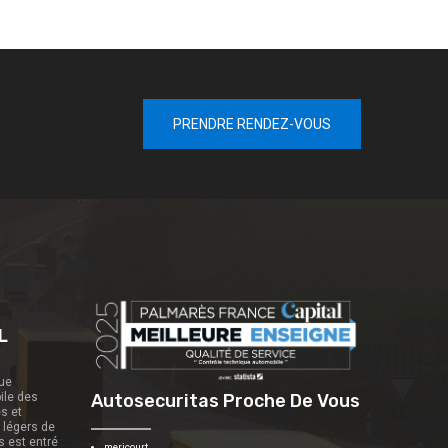
PRENDRE RENDEZ-VOUS
L
que
ile des
Autosecuritas Proche De Vous
es et
s légers de
s est entré
mericourt